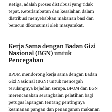
Ketiga, adalah proses distribusi yang tidak
tepat. Keterlambatan dan kesalahan dalam
distribusi menyebabkan makanan basi dan
beracun dikonsumsi oleh masyarakat.
Kerja Sama dengan Badan Gizi
Nasional (BGN) untuk
Pencegahan
BPOM mendorong kerja sama dengan Badan
Gizi Nasional (BGN) untuk mencegah
terulangnya kejadian serupa. BPOM dan BGN
merencanakan serangkaian pelatihan bagi
petugas lapangan tentang pentingnya
keamanan pangan dan penanganan makanan