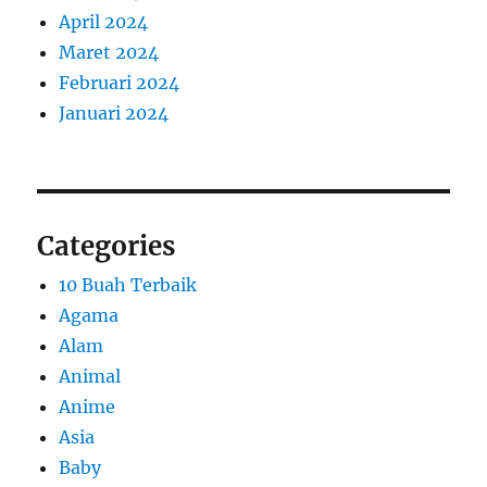
April 2024
Maret 2024
Februari 2024
Januari 2024
Categories
10 Buah Terbaik
Agama
Alam
Animal
Anime
Asia
Baby