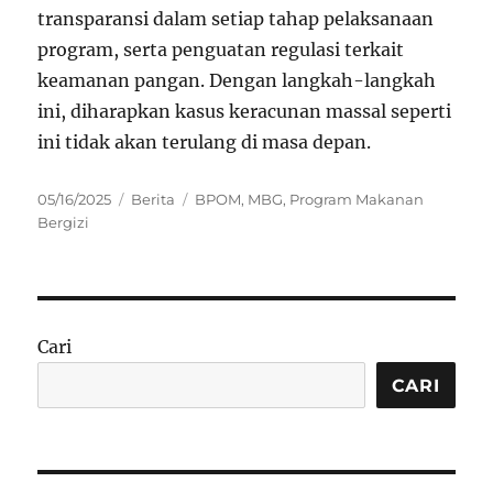
transparansi dalam setiap tahap pelaksanaan
program, serta penguatan regulasi terkait
keamanan pangan. Dengan langkah-langkah
ini, diharapkan kasus keracunan massal seperti
ini tidak akan terulang di masa depan.
Posted
Categories
Tags
05/16/2025
Berita
BPOM
,
MBG
,
Program Makanan
on
Bergizi
Cari
CARI