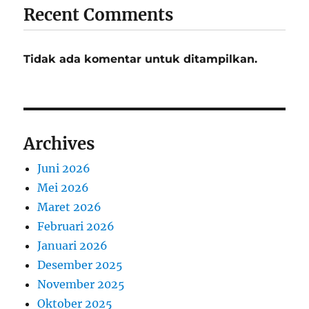
Recent Comments
Tidak ada komentar untuk ditampilkan.
Archives
Juni 2026
Mei 2026
Maret 2026
Februari 2026
Januari 2026
Desember 2025
November 2025
Oktober 2025