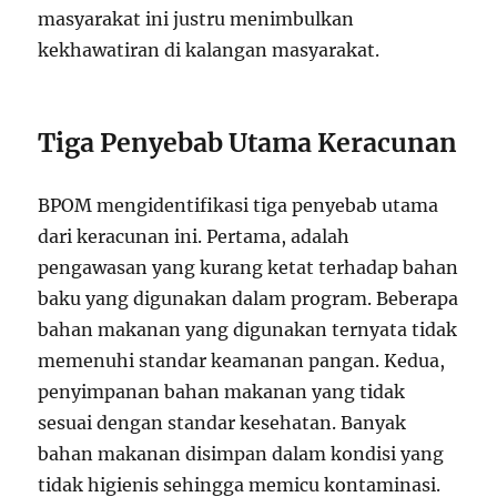
masyarakat ini justru menimbulkan
kekhawatiran di kalangan masyarakat.
Tiga Penyebab Utama Keracunan
BPOM mengidentifikasi tiga penyebab utama
dari keracunan ini. Pertama, adalah
pengawasan yang kurang ketat terhadap bahan
baku yang digunakan dalam program. Beberapa
bahan makanan yang digunakan ternyata tidak
memenuhi standar keamanan pangan. Kedua,
penyimpanan bahan makanan yang tidak
sesuai dengan standar kesehatan. Banyak
bahan makanan disimpan dalam kondisi yang
tidak higienis sehingga memicu kontaminasi.