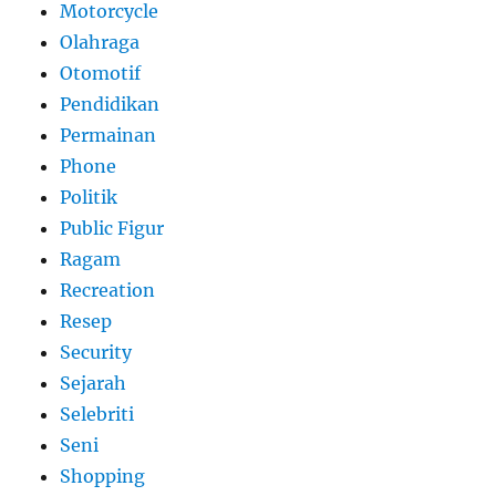
Motorcycle
Olahraga
Otomotif
Pendidikan
Permainan
Phone
Politik
Public Figur
Ragam
Recreation
Resep
Security
Sejarah
Selebriti
Seni
Shopping