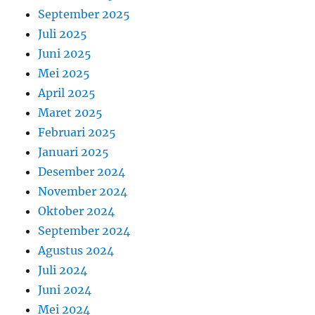
September 2025
Juli 2025
Juni 2025
Mei 2025
April 2025
Maret 2025
Februari 2025
Januari 2025
Desember 2024
November 2024
Oktober 2024
September 2024
Agustus 2024
Juli 2024
Juni 2024
Mei 2024