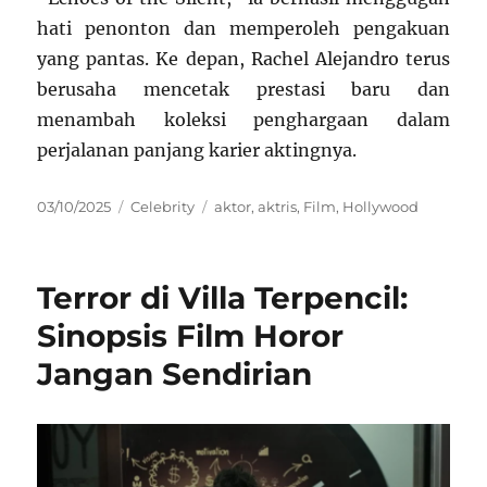
hati penonton dan memperoleh pengakuan
yang pantas. Ke depan, Rachel Alejandro terus
berusaha mencetak prestasi baru dan
menambah koleksi penghargaan dalam
perjalanan panjang karier aktingnya.
Posted
Categories
Tags
03/10/2025
Celebrity
aktor
,
aktris
,
Film
,
Hollywood
on
Terror di Villa Terpencil:
Sinopsis Film Horor
Jangan Sendirian