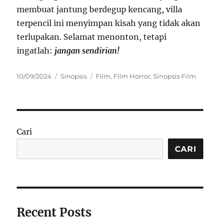
membuat jantung berdegup kencang, villa
terpencil ini menyimpan kisah yang tidak akan
terlupakan. Selamat menonton, tetapi
ingatlah:
jangan sendirian!
Posted
Categories
Tags
10/09/2024
Sinopsis
Film
,
Film Horror
,
Sinopsis Film
on
Cari
CARI
Recent Posts