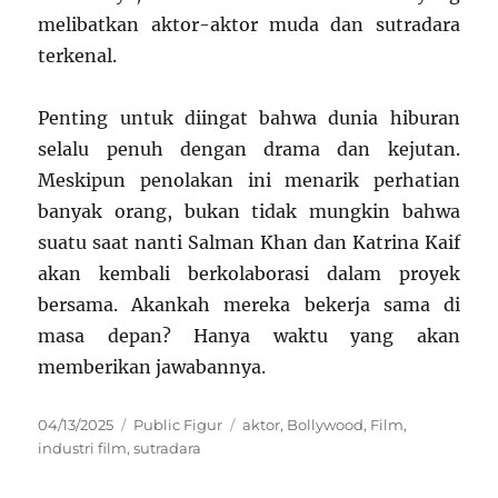
melibatkan aktor-aktor muda dan sutradara
terkenal.
Penting untuk diingat bahwa dunia hiburan
selalu penuh dengan drama dan kejutan.
Meskipun penolakan ini menarik perhatian
banyak orang, bukan tidak mungkin bahwa
suatu saat nanti Salman Khan dan Katrina Kaif
akan kembali berkolaborasi dalam proyek
bersama. Akankah mereka bekerja sama di
masa depan? Hanya waktu yang akan
memberikan jawabannya.
Posted
Categories
Tags
04/13/2025
Public Figur
aktor
,
Bollywood
,
Film
,
on
industri film
,
sutradara