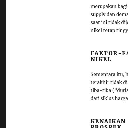
merupakan bagia
supply dan dema
saat ini tidak d
nikel tetap ting
FAKTOR-F
NIKEL
Sementara itu, 
terakhir tidak 
tiba-tiba (“dur
dari siklus harg
KENAIKAN 
PROSPEK