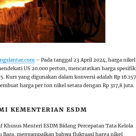
ngsiantar.com
– Pada tanggal 23 April 2024, harga nikel
 mendekati US
20.000
p
er
t
o
n
,
m
e
n
c
a
t
a
t
kan ha
r
g
a
s
p
es
i
f
ik
5. Kurs yang digunakan dalam konversi adalah Rp 16.157
mbuat harga per ton nikel setara dengan Rp 317,8 juta.
SMI KEMENTERIAN ESDM
taf Khusus Menteri ESDM Bidang Percepatan Tata Kelola
u Bara, menyampaikan bahwa fluktuasi harga nikel