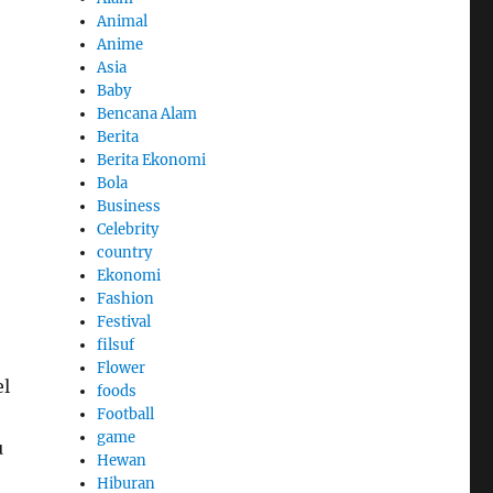
Animal
Anime
Asia
Baby
Bencana Alam
Berita
Berita Ekonomi
Bola
Business
Celebrity
country
Ekonomi
Fashion
Festival
filsuf
Flower
el
foods
Football
game
u
Hewan
Hiburan