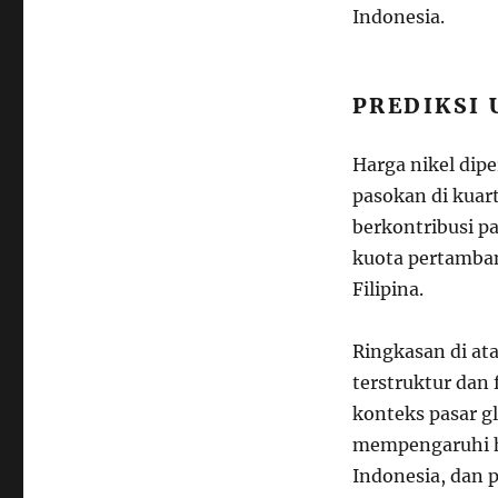
Indonesia.
PREDIKSI
Harga nikel dip
pasokan di kuar
berkontribusi p
kuota pertamban
Filipina.
Ringkasan di at
terstruktur dan 
konteks pasar g
mempengaruhi h
Indonesia, dan 