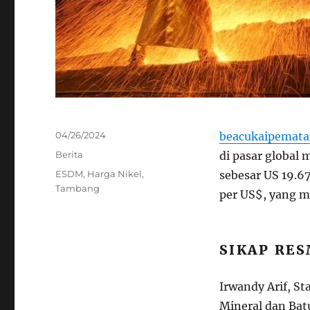
Posted
04/26/2024
beacukaipemata
on
Categories
Berita
di pasar global
Tags
ESDM
,
Harga Nikel
,
se
b
es
a
r
U
S
19.67
Tambang
per US$, yang me
SIKAP RE
Irwandy Arif, S
Mineral dan Bat