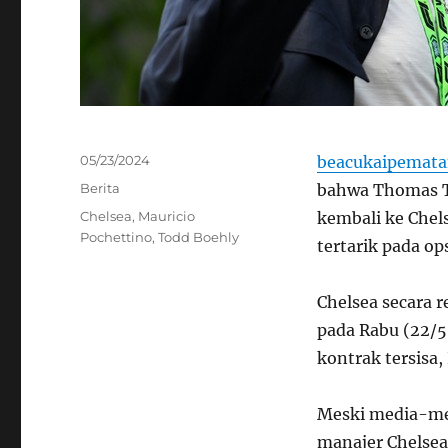
Posted
05/23/2024
beacukaipemata
on
Categories
Berita
bahwa Thomas T
Tags
Chelsea
,
Mauricio
kembali ke Chel
Pochettino
,
Todd Boehly
tertarik pada ops
Chelsea secara 
pada Rabu (22/5
kontrak tersisa
Meski media-med
manajer Chelsea