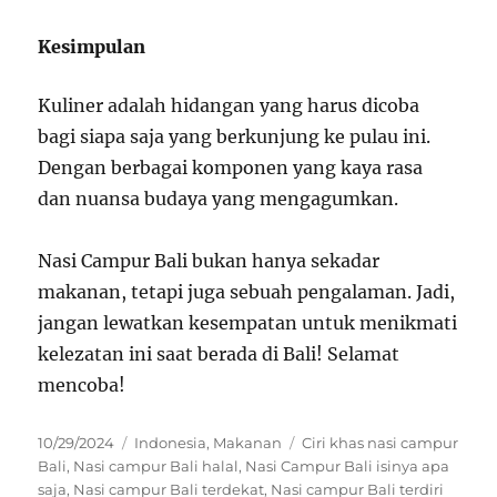
Kesimpulan
Kuliner adalah hidangan yang harus dicoba
bagi siapa saja yang berkunjung ke pulau ini.
Dengan berbagai komponen yang kaya rasa
dan nuansa budaya yang mengagumkan.
Nasi Campur Bali bukan hanya sekadar
makanan, tetapi juga sebuah pengalaman. Jadi,
jangan lewatkan kesempatan untuk menikmati
kelezatan ini saat berada di Bali! Selamat
mencoba!
Posted
Categories
Tags
10/29/2024
Indonesia
,
Makanan
Ciri khas nasi campur
on
Bali
,
Nasi campur Bali halal
,
Nasi Campur Bali isinya apa
saja
,
Nasi campur Bali terdekat
,
Nasi campur Bali terdiri