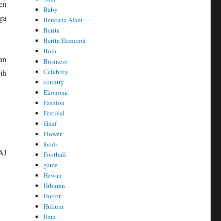
en
Baby
ga
Bencana Alam
Berita
Berita Ekonomi
Bola
an
Business
Celebrity
ih
country
Ekonomi
Fashion
Festival
filsuf
Flower
foods
AI
Football
game
Hewan
Hiburan
Horror
Hukum
Ilmu