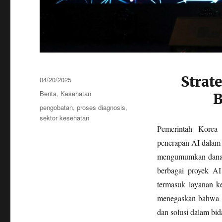
Strat
Posted
04/20/2025
on
Categories
Berita
,
Kesehatan
B
Tags
pengobatan
,
proses diagnosis
,
sektor kesehatan
Pemerintah Korea 
penerapan AI dalam 
mengumumkan dana s
berbagai proyek AI
termasuk layanan ke
menegaskan bahwa AI
dan solusi dalam bid