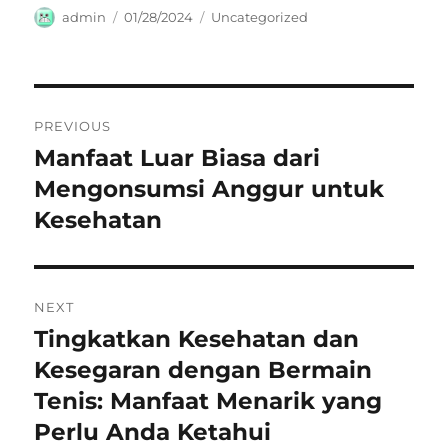
Author
Posted
Categories
admin
01/28/2024
Uncategorized
on
Navigasi
PREVIOUS
pos
Manfaat Luar Biasa dari
Previous
post:
Mengonsumsi Anggur untuk
Kesehatan
NEXT
Tingkatkan Kesehatan dan
Next
post:
Kesegaran dengan Bermain
Tenis: Manfaat Menarik yang
Perlu Anda Ketahui