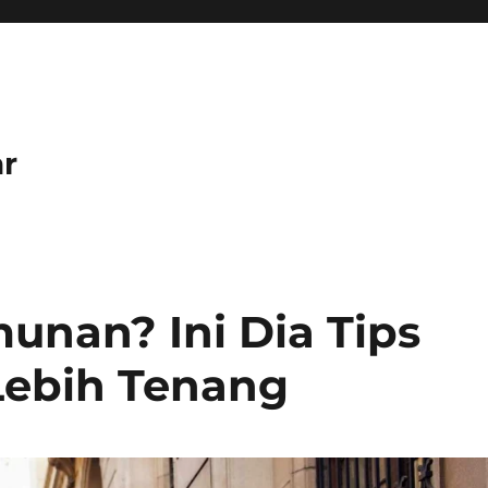
r
unan? Ini Dia Tips
Lebih Tenang