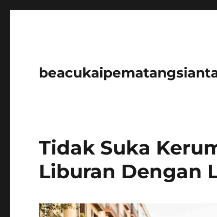
beacukaipematangsianta
Tidak Suka Kerum
Liburan Dengan 