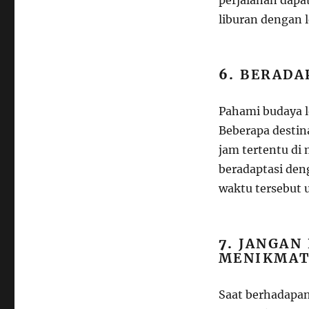
liburan dengan l
6.
BERADA
Pahami budaya l
Beberapa destina
jam tertentu di
beradaptasi den
waktu tersebut 
7.
JANGAN
MENIKMAT
Saat berhadapan