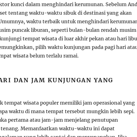
aktor kunci dalam menghindari kerumunan. Sebelum An
iset tentang waktu-waktu sibuk di destinasi yang akan
 Umumnya, waktu terbaik untuk menghindari kerumuna
musim puncak liburan, seperti bulan-bulan rendah musim
, kunjungi tempat wisata di luar akhir pekan atau hari lib
memungkinkan, pilih waktu kunjungan pada pagi hari ata
empat wisata belum terlalu ramai.
ARI DAN JAM KUNJUNGAN YANG
S
 tempat wisata populer memiliki jam operasional yang
apa waktu di mana tempat tersebut mungkin lebih sepi.
buka pertama atau jam-jam menjelang penutupan
 tenang. Memanfaatkan waktu-waktu ini dapat
galaman yang lebih santai dan menyenangkan. Jika