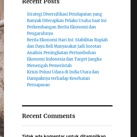
Recent Posts
Strategi Diversifikasi Pendapatan yang
Banyak Diterapkan Pelaku Usaha Saat Ini
Perkembangan Berita Ekonomi dan
Pengaruhnya
Berita Ekonomi Hari Ini: Stabilitas Rupiah
dan Daya Beli Masyarakat Jadi Sorotan
Analisis Peningkatan Pertumbuhan
Ekonomi Indonesia dan Target Jangka
Menengah Pemerintah
Krisis Polusi Udara di India Utara dan
Dampaknya terhadap Kesehatan
Pernapasan
Recent Comments
Tidak ada komentar untuk ditampilkan.