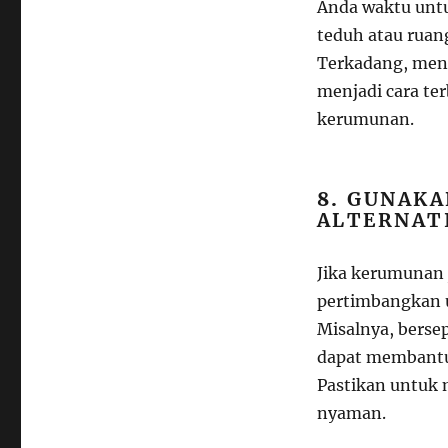
Anda waktu untu
teduh atau ruang
Terkadang, men
menjadi cara te
kerumunan.
8.
GUNAKA
ALTERNAT
Jika kerumunan 
pertimbangkan u
Misalnya, berse
dapat membantu
Pastikan untuk 
nyaman.