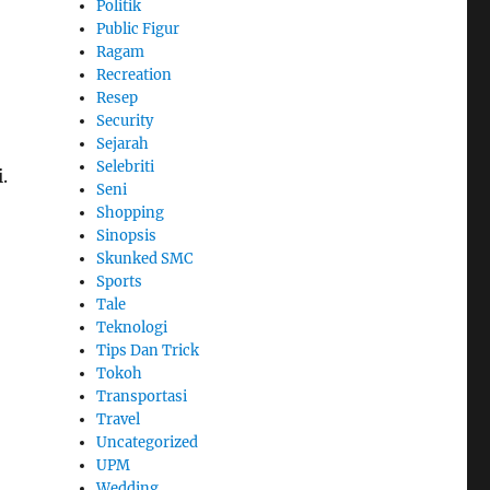
Politik
Public Figur
Ragam
Recreation
Resep
Security
Sejarah
Selebriti
.
Seni
Shopping
Sinopsis
Skunked SMC
Sports
Tale
Teknologi
Tips Dan Trick
Tokoh
Transportasi
Travel
Uncategorized
UPM
Wedding