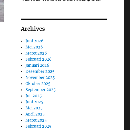
Archives
Juni 2026
Mei 2026
Maret 2026
Februari 2026
Januari 2026
Desember 2025
November 2025
Oktober 2025
September 2025
Juli 2025
Juni 2025
Mei 2025
April 2025
Maret 2025
Februari 2025