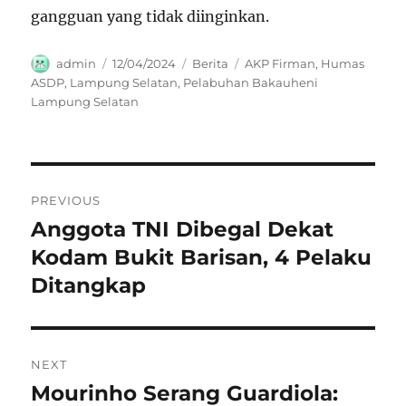
gangguan yang tidak diinginkan.
Author
Posted
Categories
Tags
admin
12/04/2024
Berita
AKP Firman
,
Humas
on
ASDP
,
Lampung Selatan
,
Pelabuhan Bakauheni
Lampung Selatan
Navigasi
PREVIOUS
pos
Anggota TNI Dibegal Dekat
Previous
post:
Kodam Bukit Barisan, 4 Pelaku
Ditangkap
NEXT
Mourinho Serang Guardiola:
Next