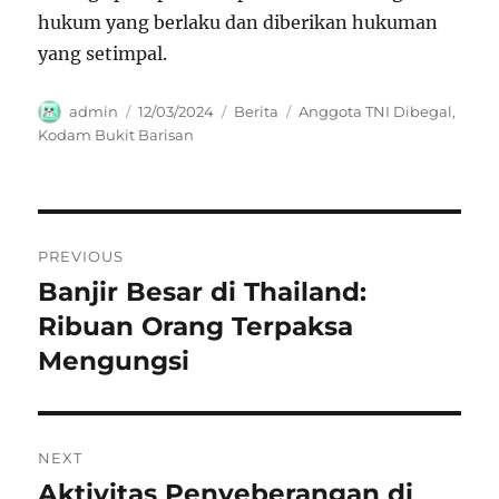
hukum yang berlaku dan diberikan hukuman
yang setimpal.
Author
Posted
Categories
Tags
admin
12/03/2024
Berita
Anggota TNI Dibegal
,
on
Kodam Bukit Barisan
Navigasi
PREVIOUS
pos
Banjir Besar di Thailand:
Previous
post:
Ribuan Orang Terpaksa
Mengungsi
NEXT
Aktivitas Penyeberangan di
Next