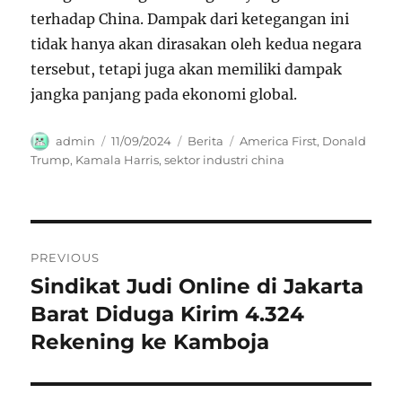
terhadap China. Dampak dari ketegangan ini
tidak hanya akan dirasakan oleh kedua negara
tersebut, tetapi juga akan memiliki dampak
jangka panjang pada ekonomi global.
Author
Posted
Categories
Tags
admin
11/09/2024
Berita
America First
,
Donald
on
Trump
,
Kamala Harris
,
sektor industri china
Navigasi
PREVIOUS
pos
Sindikat Judi Online di Jakarta
Previous
post:
Barat Diduga Kirim 4.324
Rekening ke Kamboja