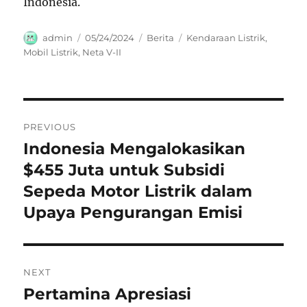
Indonesia.
Author
Posted
Categories
Tags
admin
05/24/2024
Berita
Kendaraan Listrik
,
on
Mobil Listrik
,
Neta V-II
Navigasi
PREVIOUS
pos
Indonesia Mengalokasikan
Previous
post:
$455 Juta untuk Subsidi
Sepeda Motor Listrik dalam
Upaya Pengurangan Emisi
NEXT
Pertamina Apresiasi
Next