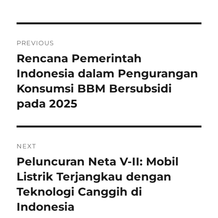
Navigasi
PREVIOUS
pos
Rencana Pemerintah
Previous
post:
Indonesia dalam Pengurangan
Konsumsi BBM Bersubsidi
pada 2025
NEXT
Peluncuran Neta V-II: Mobil
Next
post:
Listrik Terjangkau dengan
Teknologi Canggih di
Indonesia