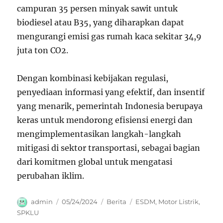
campuran 35 persen minyak sawit untuk
biodiesel atau B35, yang diharapkan dapat
mengurangi emisi gas rumah kaca sekitar 34,9
juta ton CO2.
Dengan kombinasi kebijakan regulasi,
penyediaan informasi yang efektif, dan insentif
yang menarik, pemerintah Indonesia berupaya
keras untuk mendorong efisiensi energi dan
mengimplementasikan langkah-langkah
mitigasi di sektor transportasi, sebagai bagian
dari komitmen global untuk mengatasi
perubahan iklim.
Author
Posted
Categories
Tags
admin
05/24/2024
Berita
ESDM
,
Motor Listrik
,
on
SPKLU