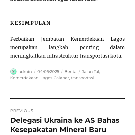
KESIMPULAN
Perbaikan Jembatan Kemerdekaan Lagos
merupakan langkah penting dalam
meningkatkan infrastruktur transportasi kota.
Author
Posted
Categories
Tags
admin
04/05/2025
Berita
Jalan Tol
,
on
Kemerdekaan
,
Lagos-Calabar
,
transportasi
Navigasi
PREVIOUS
pos
Delegasi Ukraina ke AS Bahas
Previous
post:
Kesepakatan Mineral Baru