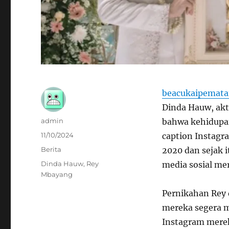
beacukaipemata
Dinda Hauw, akt
Author
admin
bahwa kehidupan
Posted
11/10/2024
caption Instagr
on
Categories
Berita
2020 dan sejak
Tags
Dinda Hauw
,
Rey
media sosial me
Mbayang
Pernikahan Rey
mereka segera m
Instagram merek