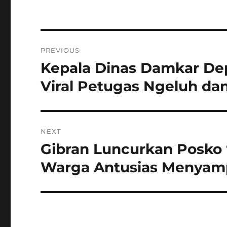
Navigasi
PREVIOUS
pos
Kepala Dinas Damkar Dep
Previous
post:
Viral Petugas Ngeluh da
NEXT
Gibran Luncurkan Posko ‘
Next
post:
Warga Antusias Menyam