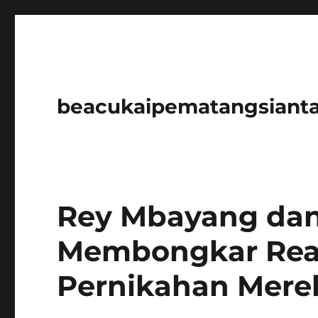
beacukaipematangsianta
Rey Mbayang dan
Membongkar Reali
Pernikahan Mere