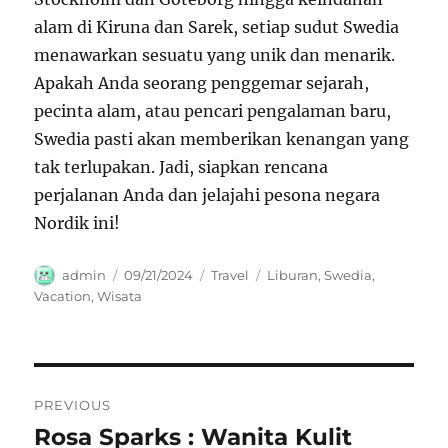
alam di Kiruna dan Sarek, setiap sudut Swedia
menawarkan sesuatu yang unik dan menarik.
Apakah Anda seorang penggemar sejarah,
pecinta alam, atau pencari pengalaman baru,
Swedia pasti akan memberikan kenangan yang
tak terlupakan. Jadi, siapkan rencana
perjalanan Anda dan jelajahi pesona negara
Nordik ini!
Author
Posted
Categories
Tags
admin
09/21/2024
Travel
Liburan
,
Swedia
,
on
Vacation
,
Wisata
Navigasi
PREVIOUS
pos
Rosa Sparks : Wanita Kulit
Previous