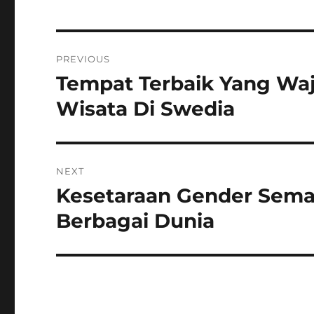
Navigasi
PREVIOUS
pos
Tempat Terbaik Yang Waji
Previous
post:
Wisata Di Swedia
NEXT
Kesetaraan Gender Semaki
Next
post:
Berbagai Dunia