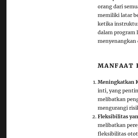
orang dari semu
memiliki latar b
ketika instrukt
dalam program l
menyenangkan 
MANFAAT 
Meningkatkan K
inti, yang penti
melibatkan pen
mengurangi ris
Fleksibilitas ya
melibatkan per
fleksibilitas ot