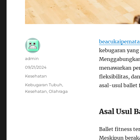
beacukaipemata
kebugaran yang 
Author
admin
Menggabungkan el
Posted
09/21/2024
menawarkan pen
on
Categories
Kesehatan
fleksibilitas, da
Tags
Kebugaran Tubuh
,
asal-usul ballet
Kesehatan
,
Olahraga
Asal Usul B
Ballet fitness te
Meskipun berakar